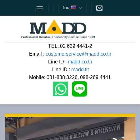
Skip
ไทย
to
content
TEL. 02 629 4441-2
Email :
customerservice@madd.co.th
Line ID :
madd.co.th
Line ID :
madd.tit
Mobile: 081-838 3226, 098-269 4441