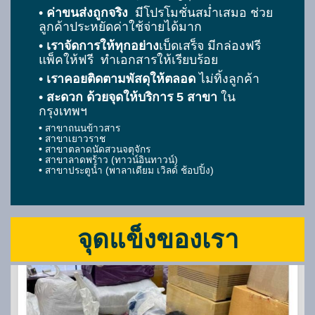
•
ค่าขนส่งถูกจริง
มีโปรโมชั่นสม่ำเสมอ ช่วย
ลูกค้าประหยัดค่าใช้จ่ายได้มาก
•
เราจัดการให้ทุกอย่าง
เบ็ดเสร็จ มีกล่องฟรี
แพ็คให้ฟรี ทำเอกสารให้เรียบร้อย
•
เราคอยติดตามพัสดุให้ตลอด
ไม่ทิ้งลูกค้า
•
สะดวก ด้วยจุดให้บริการ 5 สาขา
ใน
กรุงเทพฯ
• สาขาถนนข้าวสาร
• สาขาเยาวราช
• สาขาตลาดนัดสวนจตุจักร
• สาขาลาดพร้าว (ทาวน์อินทาวน์)
• สาขาประตูน้ำ (พาลาเดียม เวิลด์ ช้อปปิ้ง)
จุดแข็งของเรา